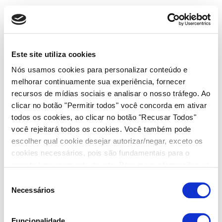
My account
[woocommerce_my_account]
Este site utiliza cookies
Nós usamos cookies para personalizar conteúdo e
melhorar continuamente sua experiência, fornecer
recursos de mídias sociais e analisar o nosso tráfego. Ao
clicar no botão "Permitir todos" você concorda em ativar
todos os cookies, ao clicar no botão "Recusar Todos"
você rejeitará todos os cookies. Você também pode
escolher qual cookie desejar autorizar/negar, exceto os
cookies necessários, pois são fundamentais para o
correto funcionamento do site. Para mais informações vá
até exibir detalhes e depois nas abas "Detalhes/Sobre".
Seleção
Para saber mais sobre como tratamos seus dados
Necessários
de
acesse a nossa
Política de Privacidade
consentimento
Funcionalidade